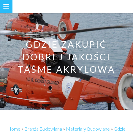
GDZIE ZAKUPIĆ
DOBREJ JAKOŚCI
TAŚMĘ AKRYLOWĄ
Home
»
Branża Budowlana
»
Materiały Budowlane
»
Gdzie