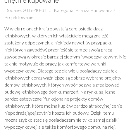
Dodane: 2016-10-31
::
Kategoria: Branża Budowlana /
Projektowanie
W wielu rejonach kraju powstają całe osiedla dacz
letniskowych, w których ich właściciele mogą znaleźć
zasłużony odpoczynek, a niekiedy nawet (w przypadku
niektórych zawodów) przenieść się tam ze swoją pracą
zawodową w okresie bardziej ciepłym i wypoczynkowym. Nic
tak nie motywuje do pracy, jak komfortowe warunki
wypoczynkowe. Dlatego też dla wielu posiadaczy działek
letniskowych coraz ważniejsze są dobrze wybrane projekty
domów letniskowych, których wybór pozwala zrealizować
budowę letniskowego domku marzeń. Na rynku są liczne
bardzo estetyczne i funkcjonalne projekty domów
letniskowych, które można kupić w bardzo atrakcyjnej cenie
niepodrażającej zbytnio kosztu ich budowy. Dzięki temu
można szybko stać się posiadaczem nie tylko samej działki
wypoczynkowej, ale także komfortowego domku na niej.