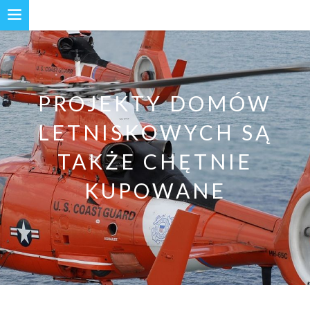
PROJEKTY DOMÓW
LETNISKOWYCH SĄ
TAKŻE CHĘTNIE
KUPOWANE