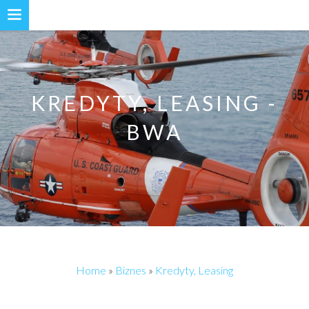
KREDYTY, LEASING -
BWA
Home
»
Biznes
»
Kredyty, Leasing