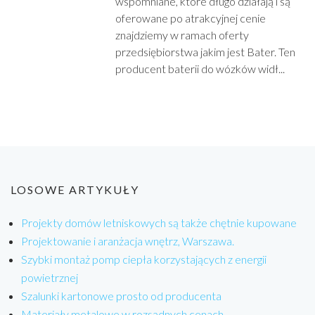
wspomniane, które długo działają i są
oferowane po atrakcyjnej cenie
znajdziemy w ramach oferty
przedsiębiorstwa jakim jest Bater. Ten
producent baterii do wózków widł...
LOSOWE ARTYKUŁY
Projekty domów letniskowych są także chętnie kupowane
Projektowanie i aranżacja wnętrz, Warszawa.
Szybki montaż pomp ciepła korzystających z energii
powietrznej
Szalunki kartonowe prosto od producenta
Materiały metalowe w rozsądnych cenach