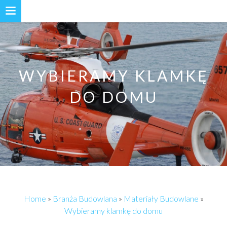
WYBIERAMY KLAMKĘ
DO DOMU
Home
»
Branża Budowlana
»
Materiały Budowlane
»
Wybieramy klamkę do domu