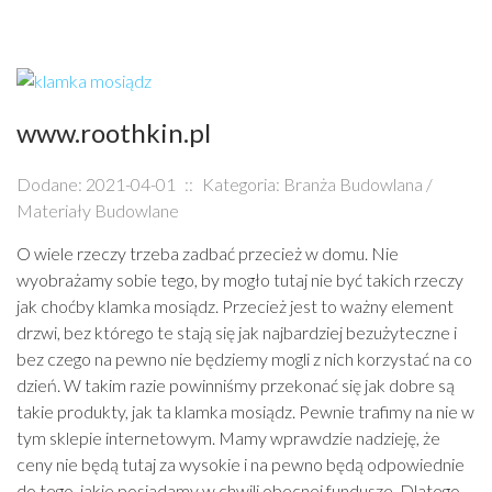
www.roothkin.pl
Dodane: 2021-04-01
::
Kategoria: Branża Budowlana /
Materiały Budowlane
O wiele rzeczy trzeba zadbać przecież w domu. Nie
wyobrażamy sobie tego, by mogło tutaj nie być takich rzeczy
jak choćby klamka mosiądz. Przecież jest to ważny element
drzwi, bez którego te stają się jak najbardziej bezużyteczne i
bez czego na pewno nie będziemy mogli z nich korzystać na co
dzień. W takim razie powinniśmy przekonać się jak dobre są
takie produkty, jak ta klamka mosiądz. Pewnie trafimy na nie w
tym sklepie internetowym. Mamy wprawdzie nadzieję, że
ceny nie będą tutaj za wysokie i na pewno będą odpowiednie
do tego, jakie posiadamy w chwili obecnej fundusze. Dlatego