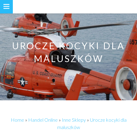
UROCZE KOCYKI DLA
MALUSZKÓW
Home
»
Handel Online
»
Inne Sklepy
»
Urocze kocyki dla
maluszków