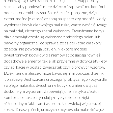
niemowląt są również bardzo funkcjonalne. Mają idealny
rozmiar, aby pomieścić małe dziecko i zapewnić mu komfort
podczas drzemki czy snu. Są też lekkie i poręczne, dzięki
czemu można je zabrać ze sobą na spacer czy podróż. Kiedy
wybierasz kocyk dla swojego maluszka, warto zwrócić uwagę
na materiał, z którego został wykonany. Dwustronne kocyki
dla niemowląt często są wykonane z miękkiego polaru lub
bawełny organicznej, co sprawia, że są delikatne dla skóry
dziecka i nie powodują uczuleń. Niektóre modele
dwustronnych kocyków dla niemowląt posiadają również
dodatkowe elementy, takie jak przyjemne w dotyku etykiety
czy aplikacje w postaci zwierzątek czy kolorowych wzorów.
Dzięki temu maluszek może bawić się nimi podczas drzemki
lub zabawy. Jeśli szukasz uroczego i praktycznego kocyka dla
swojego maluszka, dwustronne kocyki dla niemowląt są
doskonałym wyborem. Zapewniają one nie tylko ciepło i
komfort, ale także stymulują zmysły dziecka dzięki
różnorodnym fakturam i wzorom. Nie zwlekaj więc dłużej -
sprawdź naszą ofertę uroczych kocyków dla maluszków już