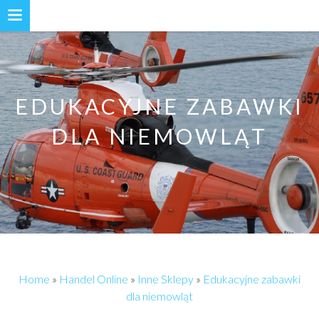
EDUKACYJNE ZABAWKI
DLA NIEMOWLĄT
Home
»
Handel Online
»
Inne Sklepy
»
Edukacyjne zabawki
dla niemowląt