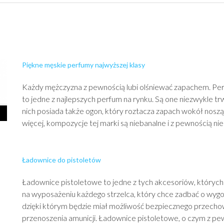
Piękne męskie perfumy najwyższej klasy
Każdy mężczyzna z pewnością lubi olśniewać zapachem. Per
to jedne z najlepszych perfum na rynku. Są one niezwykle tr
nich posiada także ogon, który roztacza zapach wokół noszą
więcej, kompozycje tej marki są niebanalne i z pewnością nie 
Ładownice do pistoletów
Ładownice pistoletowe to jedne z tych akcesoriów, któryc
na wyposażeniu każdego strzelca, który chce zadbać o wygo
dzięki którym będzie miał możliwość bezpiecznego przecho
przenoszenia amunicji. Ładownice pistoletowe, o czym z pewn