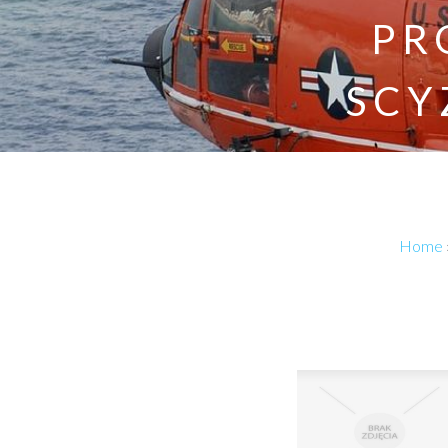
PR
SCY
Home