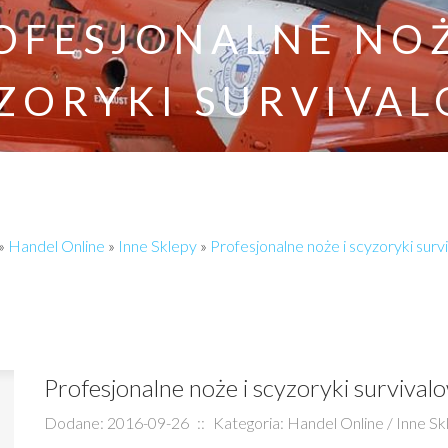
OFESJONALNE NOŻ
ZORYKI SURVIVA
»
Handel Online
»
Inne Sklepy
»
Profesjonalne noże i scyzoryki sur
Profesjonalne noże i scyzoryki survival
Dodane: 2016-09-26
::
Kategoria: Handel Online / Inne Sk