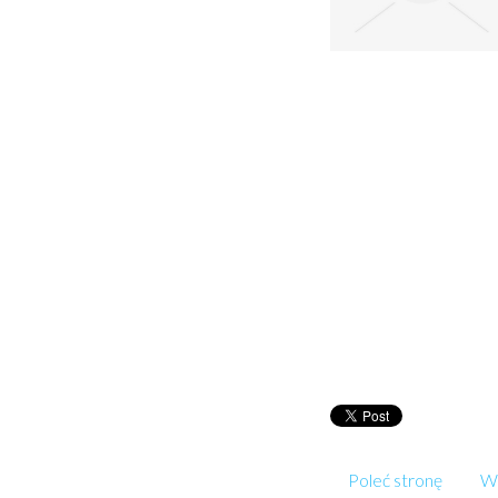
Poleć stronę
Wp