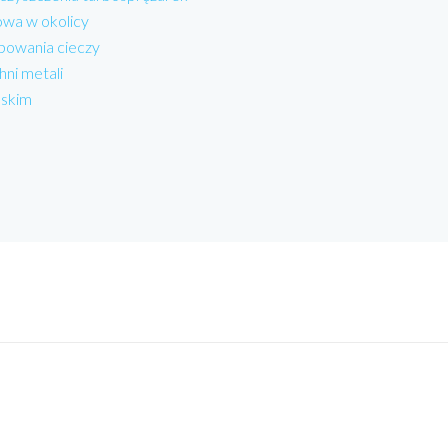
wa w okolicy
powania cieczy
hni metali
lskim