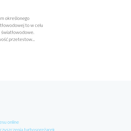
em określonego
iatłowodowej to w celu
ia światłowodowe.
ość przetestow...
esu online
 czyszczenia turbosprężarek