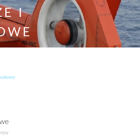
E I
LOWE
vivalowe
owe
lepy