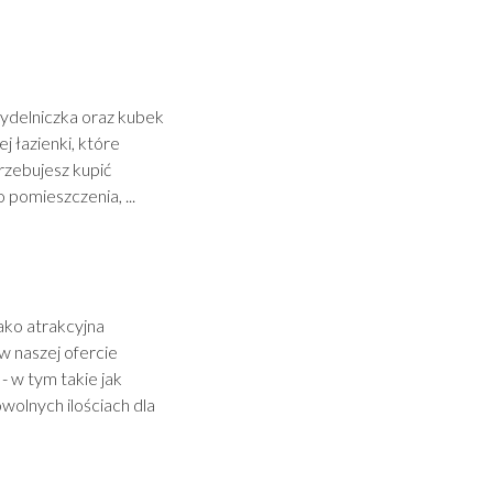
mydelniczka oraz kubek
j łazienki, które
rzebujesz kupić
pomieszczenia, ...
jako atrakcyjna
 naszej ofercie
- w tym takie jak
wolnych ilościach dla