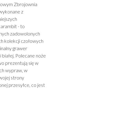
etowym Zbrojownia
 wykonane z
niejszych
arambit - to
ejnych zadowolonych
 kolekcji czołowych
inalny grawer
 białej. Polecane noże
owo prezentują się w
ych wypraw, w
wojej strony
nej przesyłce, co jest