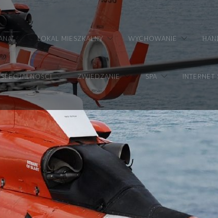
ANA
LOKAL MIESZKALNY
WYCHOWANIE
HAN
SPECJALNOŚCI
ZWIEDZANIE
SPA
INTERNET