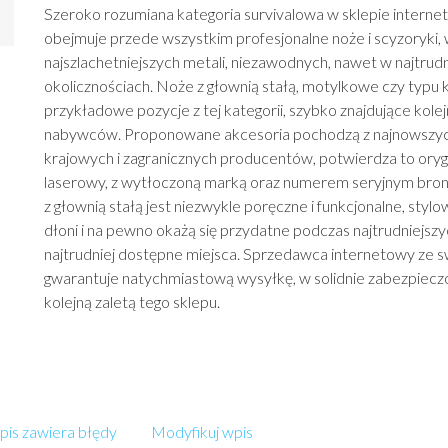
Szeroko rozumiana kategoria survivalowa w sklepie intern
obejmuje przede wszystkim profesjonalne noże i scyzoryki,
najszlachetniejszych metali, niezawodnych, nawet w najtrud
okolicznościach. Noże z głownią stałą, motylkowe czy typu k
przykładowe pozycje z tej kategorii, szybko znajdujące kol
nabywców. Proponowane akcesoria pochodzą z najnowszych
krajowych i zagranicznych producentów, potwierdza to oryg
laserowy, z wytłoczoną marką oraz numerem seryjnym broni
z głownią stałą jest niezwykle poręczne i funkcjonalne, styl
dłoni i na pewno okażą się przydatne podczas najtrudniejsz
najtrudniej dostępne miejsca. Sprzedawca internetowy ze s
gwarantuje natychmiastową wysyłkę, w solidnie zabezpieczo
kolejną zaletą tego sklepu.
is zawiera błędy
Modyfikuj wpis