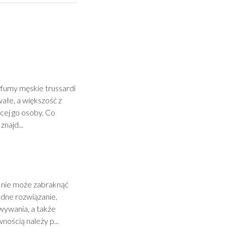
fumy męskie trussardi
wałe, a większość z
cej go osoby. Co
znajd...
h nie może zabraknąć
dne rozwiązanie,
wywania, a także
ością należy p...