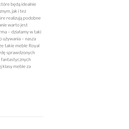
które będą idealnie
ym, jak i tez
tóre realizują podobne
nie warto jest
irma – działamy w taki
o używania – nasza
ze takie meble Royal
rawdę sprawdzonych
z fantastycznych
ej klasy meble za