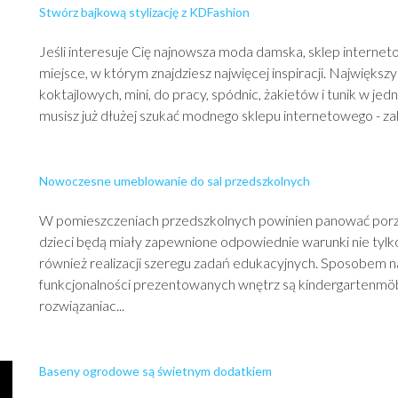
Stwórz bajkową stylizację z KDFashion
Jeśli interesuje Cię najnowsza moda damska, sklep interne
miejsce, w którym znajdziesz najwięcej inspiracji. Najwięks
koktajlowych, mini, do pracy, spódnic, żakietów i tunik w je
musisz już dłużej szukać modnego sklepu internetowego - zako
Nowoczesne umeblowanie do sal przedszkolnych
W pomieszczeniach przedszkolnych powinien panować porz
dzieci będą miały zapewnione odpowiednie warunki nie tylk
również realizacji szeregu zadań edukacyjnych. Sposobem n
funkcjonalności prezentowanych wnętrz są kindergartenmö
rozwiązaniac...
Baseny ogrodowe są świetnym dodatkiem