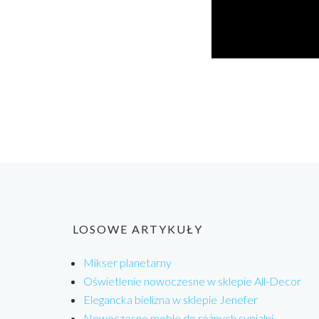
LOSOWE ARTYKUŁY
Mikser planetarny
Oświetlenie nowoczesne w sklepie All-Decor
Elegancka bielizna w sklepie Jenefer
Nowoczesne meble do różnych sypialni