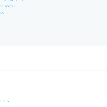
hni metali
lskim
L5.co