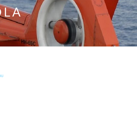
DLA
mu