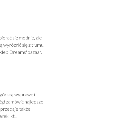
ierać się modnie, ale
 wyróżnić się z tłumu.
ę sklep Dreams"bazaar.
 górską wyprawę i
ógł zamówić najlepsze
 sprzedaje także
ek, kt...