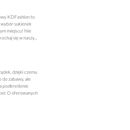
towy KDFashion to
zy wybór sukienek
dnym miejscu! Nie
chaj się w naszy...
ądek, dzięki czemu
o do zabawy, ale
a podkreślenie
bel. O oferowanych