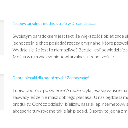
Niepowtarzalne i modne stroje w Dreamsbazaar
Swoistym paradoksem jest fakt, że większość kobiet chce ub
jednocześnie chce posiadać rzeczy oryginalne, które pozwolą
Wydaje się, że jest to niemożliwe? Będzie, jeśli odwiedzi si
Można w nim znaleźć niepowtarzalne, a jednocześnie...
Dobre plecaki dla podróznych! Zapraszamy!
Lubisz podróże po świecie? A może szykujesz się właśnie na
zauważyłeś że nie masz dobrego plecaka? U nas będziesz m
produkty. Oprócz odzieży i bielizny, nasz sklep internetowy
akcesoria turystyczne takie jak plecaki. Osprey to jedna z mar