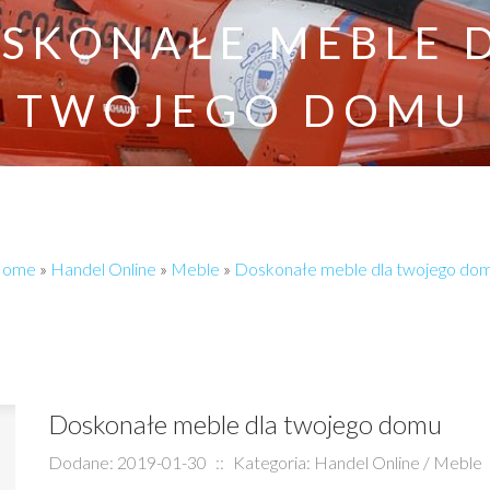
SKONAŁE MEBLE 
TWOJEGO DOMU
ome
»
Handel Online
»
Meble
»
Doskonałe meble dla twojego do
Doskonałe meble dla twojego domu
Dodane: 2019-01-30
::
Kategoria: Handel Online / Meble