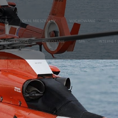
ANA
LOKAL MIESZKALNY
WYCHOWANIE
HAN
SPECJALNOŚCI
ZWIEDZANIE
SPA
INTERNET