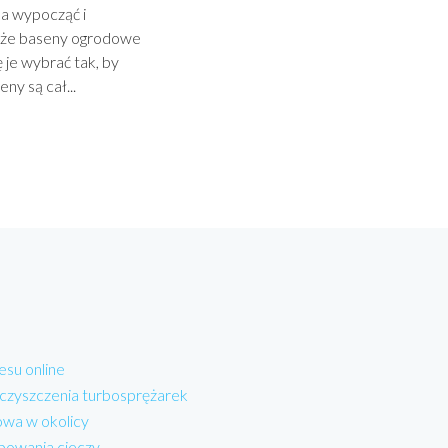
a wypocząć i
ć, że baseny ogrodowe
 je wybrać tak, by
ny są cał...
esu online
 czyszczenia turbosprężarek
wa w okolicy
powania cieczy