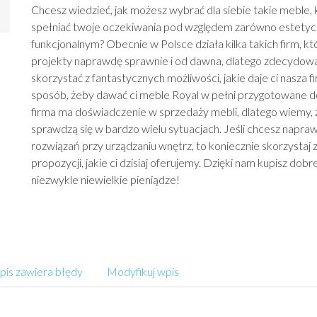
Chcesz wiedzieć, jak możesz wybrać dla siebie takie meble, 
spełniać twoje oczekiwania pod względem zarówno estetyczn
funkcjonalnym? Obecnie w Polsce działa kilka takich firm, k
projekty naprawdę sprawnie i od dawna, dlatego zdecydowa
skorzystać z fantastycznych możliwości, jakie daje ci nasza f
sposób, żeby dawać ci meble Royal w pełni przygotowane d
firma ma doświadczenie w sprzedaży mebli, dlatego wiemy, 
sprawdzą się w bardzo wielu sytuacjach. Jeśli chcesz nap
rozwiązań przy urządzaniu wnętrz, to koniecznie skorzystaj 
propozycji, jakie ci dzisiaj oferujemy. Dzięki nam kupisz dobr
niezwykle niewielkie pieniądze!
is zawiera błędy
Modyfikuj wpis