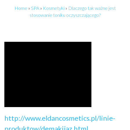
Home
»
SPA
»
Kosmetyki
»
Dlaczego tak ważne jest
stosowanie toniku oczyszczającego?
http://www.eldancosmetics.pl/linie-
produktow/demakijaz.html