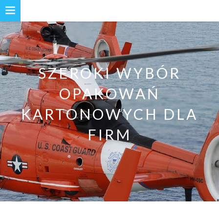
SZEROKI WYBÓR
OPAKOWAŃ
KARTONOWYCH DLA
FIRM