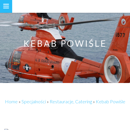
KEBAB POWIŚLE
Home
»
Specjalności
»
Restauracje, Catering
»
Kebab Powiśle