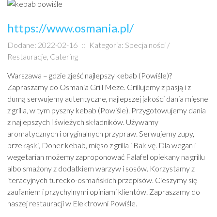
https://www.osmania.pl/
Dodane: 2022-02-16
::
Kategoria: Specjalności /
Restauracje, Catering
Warszawa – gdzie zjeść najlepszy kebab (Powiśle)?
Zapraszamy do Osmania Grill Meze. Grillujemy z pasją i z
dumą serwujemy autentyczne, najlepszej jakości dania mięsne
z grilla, w tym pyszny kebab (Powiśle). Przygotowujemy dania
z najlepszych i świeżych składników. Używamy
aromatycznych i oryginalnych przypraw. Serwujemy zupy,
przekąski, Doner kebab, mięso z grilla i Baklvę. Dla wegan i
wegetarian możemy zaproponować Falafel opiekany na grillu
albo smażony z dodatkiem warzyw i sosów. Korzystamy z
iteracyjnych turecko-osmańskich przepisów. Cieszymy się
zaufaniem i przychylnymi opiniami klientów. Zapraszamy do
naszej restauracji w Elektrowni Powiśle.