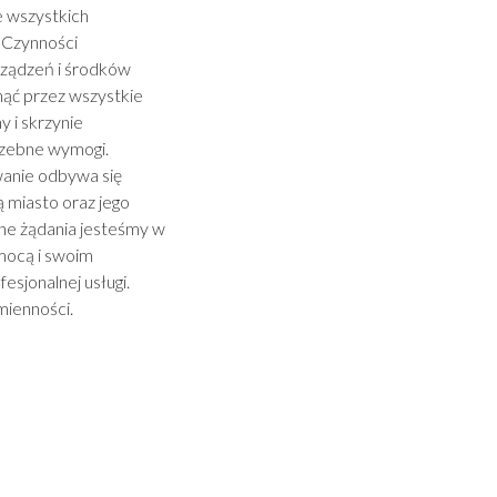
 wszystkich
. Czynności
rządzeń i środków
nąć przez wszystkie
 i skrzynie
rzebne wymogi.
wanie odbywa się
 miasto oraz jego
lne żądania jesteśmy w
mocą i swoim
esjonalnej usługi.
mienności.