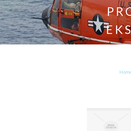
PR
EK
Hom