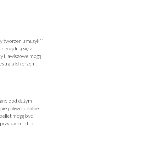
 tworzeniu muzyki i
c znajdują się z
nty klawiszowe mogą
strą a ich brzem...
owane pod dużym
ypie paliwo idealnie
 pellet mogą być
przypadku ich p...