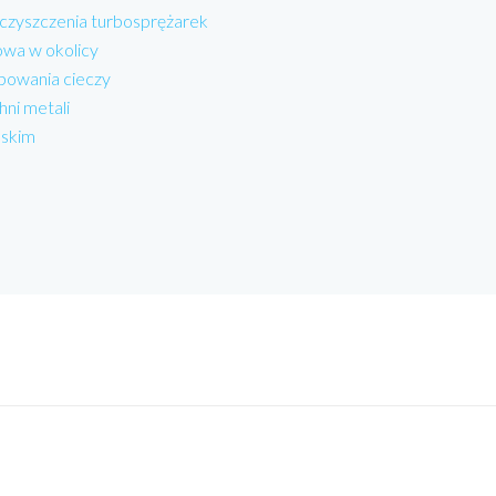
 czyszczenia turbosprężarek
wa w okolicy
powania cieczy
hni metali
lskim