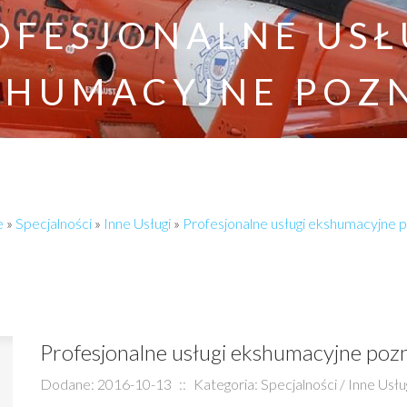
OFESJONALNE USŁ
SHUMACYJNE POZ
e
»
Specjalności
»
Inne Usługi
»
Profesjonalne usługi ekshumacyjne 
Profesjonalne usługi ekshumacyjne poz
Dodane: 2016-10-13
::
Kategoria: Specjalności / Inne Usłu