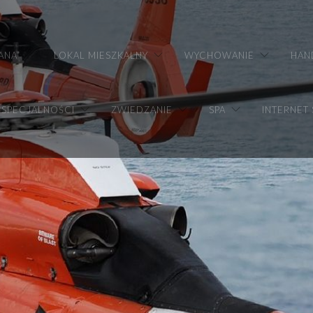
ANA
LOKAL MIESZKALNY
WYCHOWANIE
HAN
SPECJALNOŚCI
ZWIEDZANIE
SPA
INTERNET