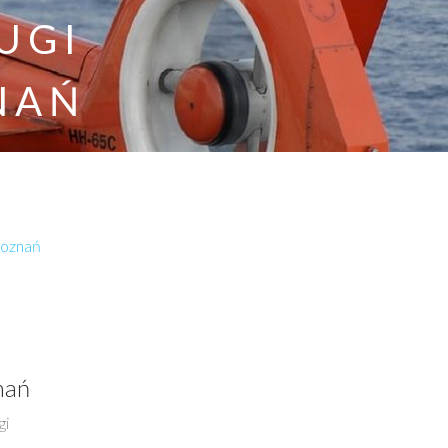
UGI
NAŃ
poznań
nań
gi