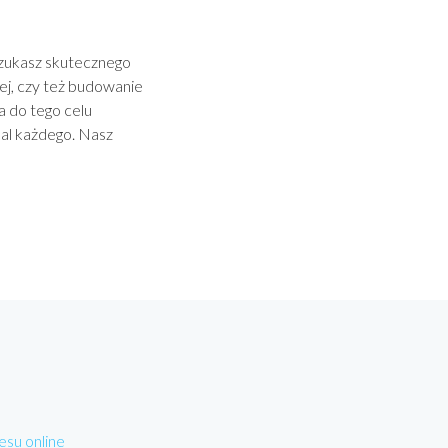
Szukasz skutecznego
ej, czy też budowanie
a do tego celu
mal każdego. Nasz
esu online