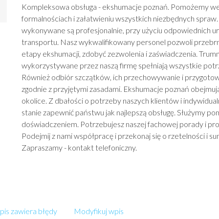
Kompleksowa obsługa - ekshumacje poznań. Pomożemy we
formalnościach i załatwieniu wszystkich niezbędnych spraw
wykonywane są profesjonalnie, przy użyciu odpowiednich u
transportu. Nasz wykwalifikowany personel pozwoli przebr
etapy ekshumacji, zdobyć zezwolenia i zaświadczenia. Trumny
wykorzystywane przez naszą firmę spełniają wszystkie pot
Również odbiór szczątków, ich przechowywanie i przygoto
zgodnie z przyjętymi zasadami. Ekshumacje poznań obejmują
okolice. Z dbałości o potrzeby naszych klientów i indywidua
stanie zapewnić państwu jak najlepszą obsługę. Służymy po
doświadczeniem. Potrzebujesz naszej fachowej porady i prof
Podejmij z nami współpracę i przekonaj się o rzetelności i su
Zapraszamy - kontakt telefoniczny.
is zawiera błędy
Modyfikuj wpis