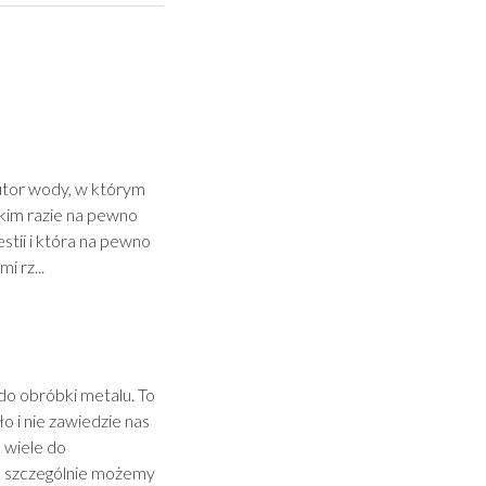
butor wody, w którym
akim razie na pewno
tii i która na pewno
i rz...
do obróbki metalu. To
o i nie zawiedzie nas
 wiele do
to szczególnie możemy