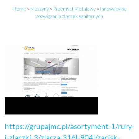
Home
»
Maszyny
»
Przemysł Metalowy
»
Innowacyjne
rozwiązania złączek sanitarnych
https://grupajmc.pl/asortyment-1/rury-
i-zlaczki-3/zlacza-316l-904l/zacisk-