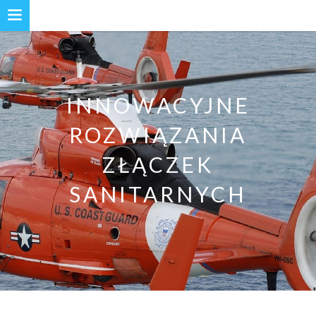
INNOWACYJNE
ROZWIĄZANIA
ZŁĄCZEK
SANITARNYCH