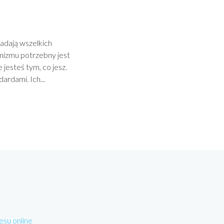
adają wszelkich
anizmu potrzebny jest
jesteś tym, co jesz.
ardami. Ich...
esu online