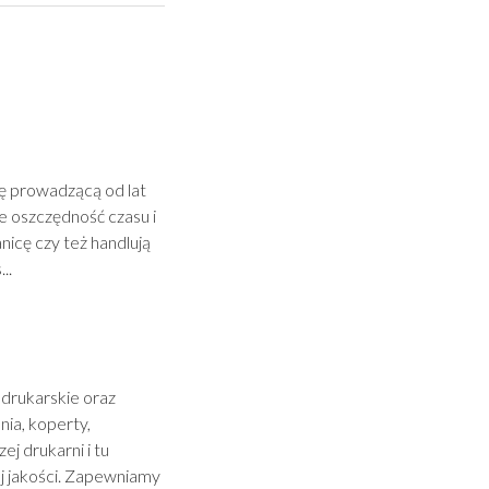
mę prowadzącą od lat
 oszczędność czasu i
nicę czy też handlują
..
drukarskie oraz
nia, koperty,
j drukarni i tu
j jakości. Zapewniamy