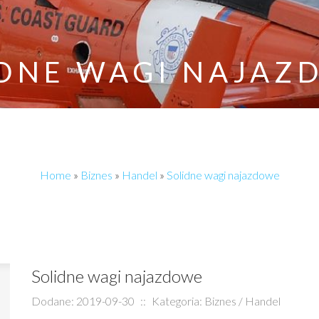
IDNE WAGI NAJAZ
Home
»
Biznes
»
Handel
»
Solidne wagi najazdowe
Solidne wagi najazdowe
Dodane: 2019-09-30
::
Kategoria: Biznes / Handel