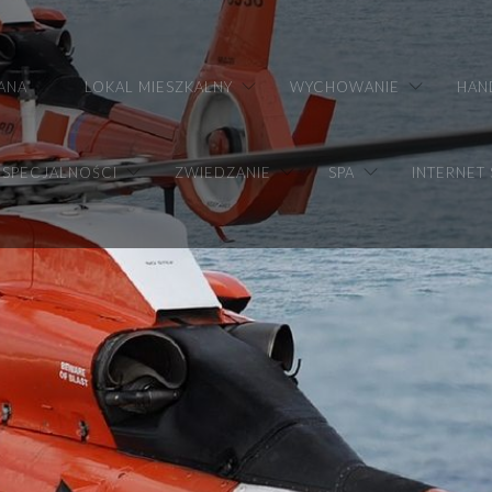
ANA
LOKAL MIESZKALNY
WYCHOWANIE
HAN
SPECJALNOŚCI
ZWIEDZANIE
SPA
INTERNET