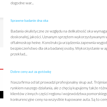
dogodne war...
Sprawne badanie dna oka
Badania okulistyczne ze względu na delikatność oka wymaga
doskonałej, jakości. Uznanym sprzętem wykorzystywanym w 
oftalmoskop heine. Konstrukcja urządzenia zapewnia wygod
bezpieczeństwo dla oka badanej osoby. Wykorzystanie w ap
przekład...
Dobre ceny aut za gotówkę
Nasza firma od lat prowadzi profesjonalny skup aut. Trójmi
rynkiem naszego działania, ale z chęcią kupujemy także róż
klientów z innych części regionu i województwa pomorskie
konkurencyjne ceny na wszystkie kupowane auta. Są to ceny 