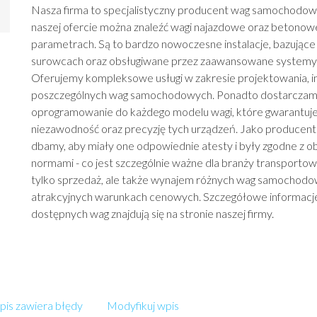
Nasza firma to specjalistyczny producent wag samochodow
naszej ofercie można znaleźć wagi najazdowe oraz betonow
parametrach. Są to bardzo nowoczesne instalacje, bazujące 
surowcach oraz obsługiwane przez zaawansowane systemy 
Oferujemy kompleksowe usługi w zakresie projektowania, ins
poszczególnych wag samochodowych. Ponadto dostarcza
oprogramowanie do każdego modelu wagi, które gwarantuj
niezawodność oraz precyzję tych urządzeń. Jako produce
dbamy, aby miały one odpowiednie atesty i były zgodne z 
normami - co jest szczególnie ważne dla branży transportow
tylko sprzedaż, ale także wynajem różnych wag samochodo
atrakcyjnych warunkach cenowych. Szczegółowe informacje
dostępnych wag znajdują się na stronie naszej firmy.
is zawiera błędy
Modyfikuj wpis