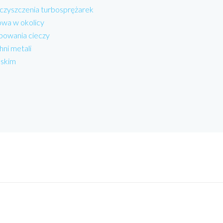
 czyszczenia turbosprężarek
wa w okolicy
powania cieczy
hni metali
lskim