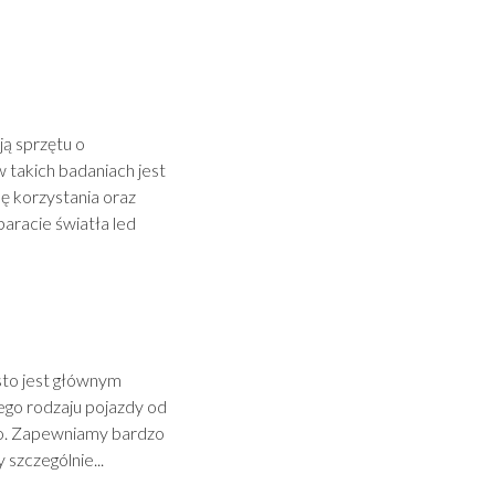
ją sprzętu o
takich badaniach jest
ę korzystania oraz
aracie światła led
asto jest głównym
nego rodzaju pojazdy od
go. Zapewniamy bardzo
szczególnie...