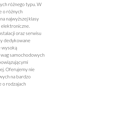
ych różnego typu. W
e o różnych
na najwyższej klasy
elektroniczne.
talacji oraz serwisu
my dedykowane
e wysoką
nt wag samochodowych
obowiązującymi
ej. Oferujemy nie
wych na bardzo
 o rodzajach