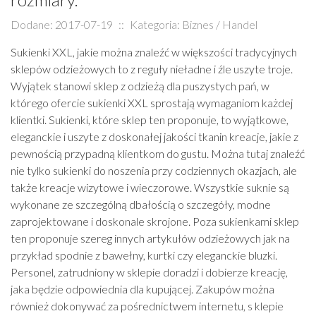
Dodane: 2017-07-19
::
Kategoria: Biznes / Handel
Sukienki XXL, jakie można znaleźć w większości tradycyjnych
sklepów odzieżowych to z reguły nieładne i źle uszyte troje.
Wyjątek stanowi sklep z odzieżą dla puszystych pań, w
którego ofercie sukienki XXL sprostają wymaganiom każdej
klientki. Sukienki, które sklep ten proponuje, to wyjątkowe,
eleganckie i uszyte z doskonałej jakości tkanin kreacje, jakie z
pewnością przypadną klientkom do gustu. Można tutaj znaleźć
nie tylko sukienki do noszenia przy codziennych okazjach, ale
także kreacje wizytowe i wieczorowe. Wszystkie suknie są
wykonane ze szczególną dbałością o szczegóły, modne
zaprojektowane i doskonale skrojone. Poza sukienkami sklep
ten proponuje szereg innych artykułów odzieżowych jak na
przykład spodnie z bawełny, kurtki czy eleganckie bluzki.
Personel, zatrudniony w sklepie doradzi i dobierze kreację,
jaka będzie odpowiednia dla kupującej. Zakupów można
również dokonywać za pośrednictwem internetu, s klepie