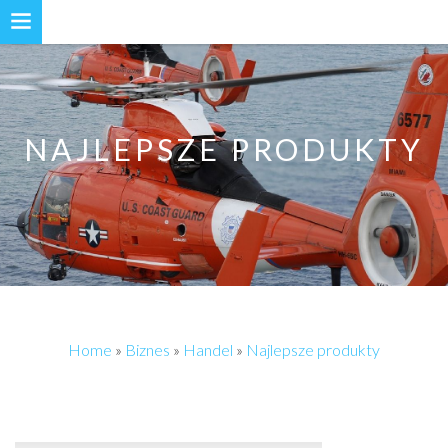
NAJLEPSZE PRODUKTY
Home
»
Biznes
»
Handel
»
Najlepsze produkty