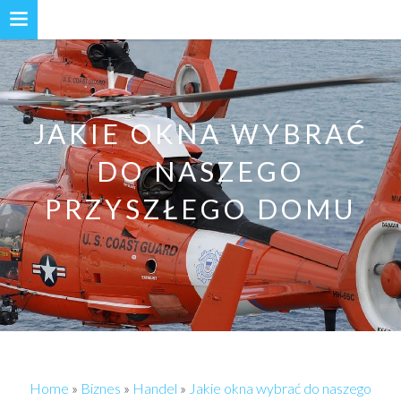
JAKIE OKNA WYBRAĆ
DO NASZEGO
PRZYSZŁEGO DOMU
Home
»
Biznes
»
Handel
»
Jakie okna wybrać do naszego