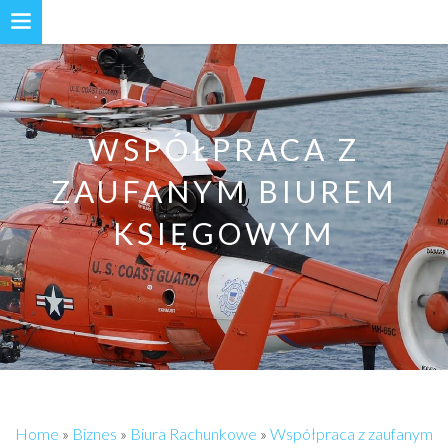
WSPÓŁPRACA Z
ZAUFANYM BIUREM
KSIĘGOWYM
Home
»
Biznes
»
Biura Rachunkowe
»
Współpraca z zaufanym