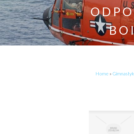
ODPO
BO
Home
»
Gimnasty