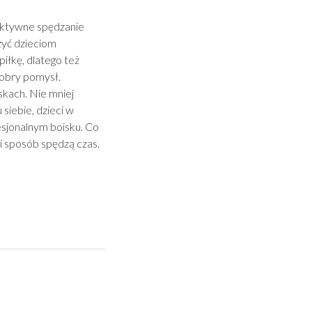
 aktywne spędzanie
zyć dzieciom
iłkę, dlatego też
dobry pomysł.
kach. Nie mniej
 siebie, dzieci w
fesjonalnym boisku. Co
ki sposób spędzą czas.