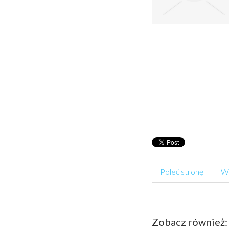
Poleć stronę
Wp
Zobacz również: