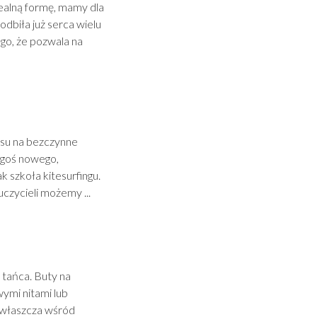
idealną formę, mamy dla
odbiła już serca wielu
go, że pozwala na
asu na bezczynne
egoś nowego,
k szkoła kitesurfingu.
uczycieli możemy ...
 tańca. Buty na
ymi nitami lub
 zwłaszcza wśród