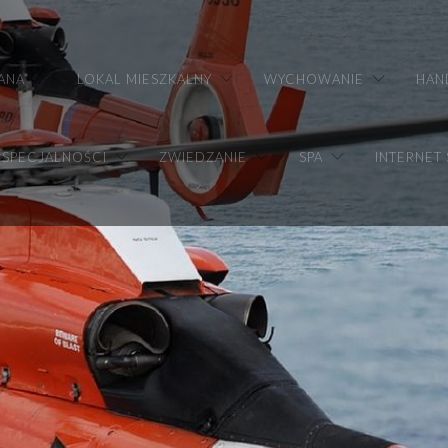
ANA
LOKAL MIESZKALNY
WYCHOWANIE
HAN
SPECJALNOŚCI
ZWIEDZANIE
SPA
INTERNET