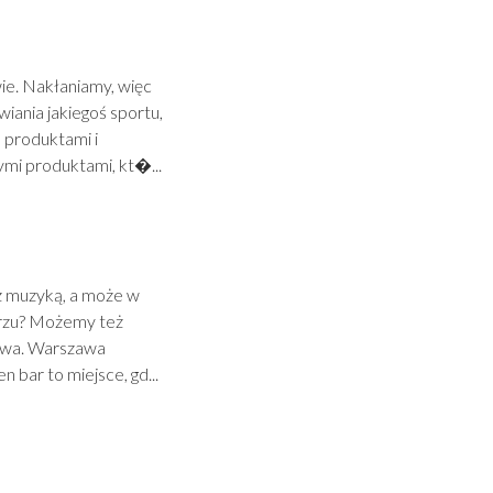
ie. Nakłaniamy, więc
iania jakiegoś sportu,
 produktami i
ymi produktami, kt�...
 z muzyką, a może w
etrzu? Możemy też
mowa. Warszawa
 bar to miejsce, gd...