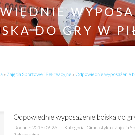
WIEDNIE WYPOSA
ISKA DO GRY W PI
ka
»
Zajęcia Sportowe i Rekreacyjne
»
Odpowiednie wyposażenie boi
Odpowiednie wyposażenie boiska do gry
Dodane: 2016-09-26
::
Kategoria: Gimnastyka / Zajęcia S
Rekreacyjne