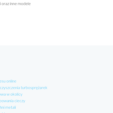
i oraz inne modele
esu online
 czyszczenia turbosprężarek
wa w okolicy
powania cieczy
hni metali