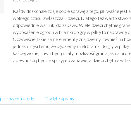
Każdy doskonale zdaje sobie sprawę z tego, jak ważne jest
wolnego czasu, zwłaszcza u dzieci. Dlatego też warto stwor
odpowiednie warunki do zabawy. Wiele dzieci chętnie gra w p
wyposażenie ogrodu w bramki do gry w piłkę to naprawdę 
Oczywiście takie same elementy znajdziemy również na bois
jednak dzięki temu, że będziemy mieli bramki do gry w piłkę u
każdej wolnej chwili będą miały możliwość grania jak na pro
z pewnością będzie sprzyjało zabawie, a dzieci chętnie w ta
is zawiera błędy
Modyfikuj wpis