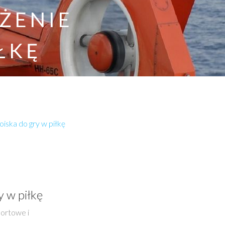
ŻENIE
ŁKĘ
ska do gry w piłkę
 w piłkę
portowe i