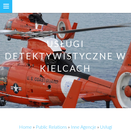
USŁUGI
DETEKTYWISTYCZNE W
KIELCACH
Home
»
Public Relations
»
Inne Agencje
»
Usługi