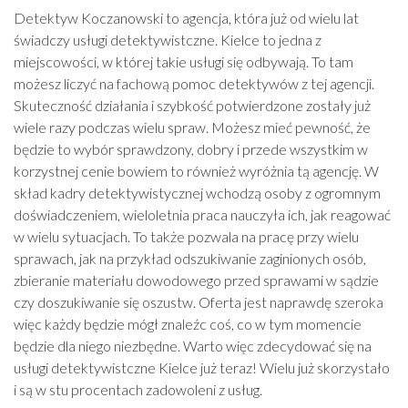
Detektyw Koczanowski to agencja, która już od wielu lat
świadczy usługi detektywistczne. Kielce to jedna z
miejscowości, w której takie usługi się odbywają. To tam
możesz liczyć na fachową pomoc detektywów z tej agencji.
Skuteczność działania i szybkość potwierdzone zostały już
wiele razy podczas wielu spraw. Możesz mieć pewność, że
będzie to wybór sprawdzony, dobry i przede wszystkim w
korzystnej cenie bowiem to również wyróżnia tą agencję. W
skład kadry detektywistycznej wchodzą osoby z ogromnym
doświadczeniem, wieloletnia praca nauczyła ich, jak reagować
w wielu sytuacjach. To także pozwala na pracę przy wielu
sprawach, jak na przykład odszukiwanie zaginionych osób,
zbieranie materiału dowodowego przed sprawami w sądzie
czy doszukiwanie się oszustw. Oferta jest naprawdę szeroka
więc każdy będzie mógł znaleźc coś, co w tym momencie
będzie dla niego niezbędne. Warto więc zdecydować się na
usługi detektywistczne Kielce już teraz! Wielu już skorzystało
i są w stu procentach zadowoleni z usług.