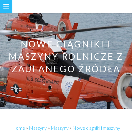
NOWE CIĄGNIKI I
MASZYNY ROLNICZE Z
ZAUFANEGO ŹRÓDŁA
Home
»
Maszyny
»
Maszyny
»
Nowe ciągniki i maszyny