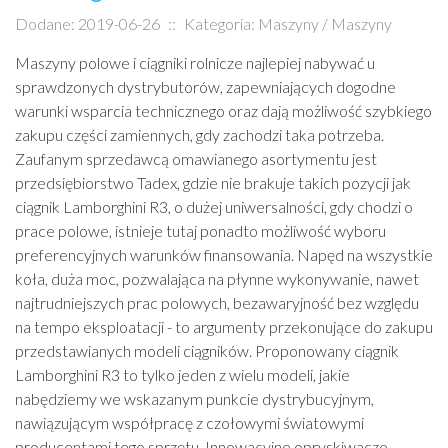
Dodane: 2019-06-26
::
Kategoria: Maszyny / Maszyny
Maszyny polowe i ciągniki rolnicze najlepiej nabywać u
sprawdzonych dystrybutorów, zapewniających dogodne
warunki wsparcia technicznego oraz dają możliwość szybkiego
zakupu części zamiennych, gdy zachodzi taka potrzeba.
Zaufanym sprzedawcą omawianego asortymentu jest
przedsiębiorstwo Tadex, gdzie nie brakuje takich pozycji jak
ciągnik Lamborghini R3, o dużej uniwersalności, gdy chodzi o
prace polowe, istnieje tutaj ponadto możliwość wyboru
preferencyjnych warunków finansowania. Napęd na wszystkie
koła, duża moc, pozwalająca na płynne wykonywanie, nawet
najtrudniejszych prac polowych, bezawaryjność bez względu
na tempo eksploatacji - to argumenty przekonujące do zakupu
przedstawianych modeli ciągników. Proponowany ciągnik
Lamborghini R3 to tylko jeden z wielu modeli, jakie
nabędziemy we wskazanym punkcie dystrybucyjnym,
nawiązującym współpracę z czołowymi światowymi
producentami tego sprzętu. Innowacyjne opryskiwacze