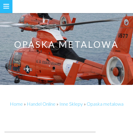
OPASKA METALOWA
Home
»
Handel Online
»
Inne Sklepy
»
Opaska metalowa