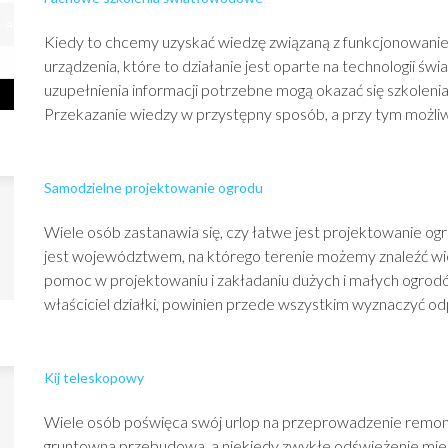
Kiedy to chcemy uzyskać wiedzę związaną z funkcjonowani
urządzenia, które to działanie jest oparte na technologii św
uzupełnienia informacji potrzebne mogą okazać się szkolen
Przekazanie wiedzy w przystępny sposób, a przy tym możliw
Samodzielne projektowanie ogrodu
Wiele osób zastanawia się, czy łatwe jest projektowanie o
jest województwem, na którego terenie możemy znaleźć wie
pomoc w projektowaniu i zakładaniu dużych i małych ogro
właściciel działki, powinien przede wszystkim wyznaczyć odp
Kij teleskopowy
Wiele osób poświęca swój urlop na przeprowadzenie remont
gruntowna przebudowa, a niekiedy zwykłe odświeżenie mie