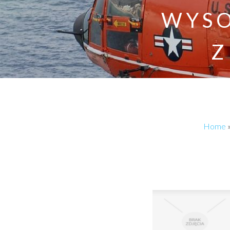
WYSO
Z
Home