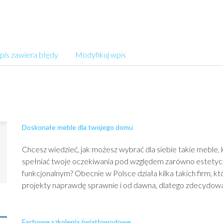
is zawiera błędy
Modyfikuj wpis
Doskonałe meble dla twojego domu
Chcesz wiedzieć, jak możesz wybrać dla siebie takie meble, 
spełniać twoje oczekiwania pod względem zarówno estetyczn
funkcjonalnym? Obecnie w Polsce działa kilka takich firm, k
projekty naprawdę sprawnie i od dawna, dlatego zdecydowani
Fachowe szkolenia światłowodowe