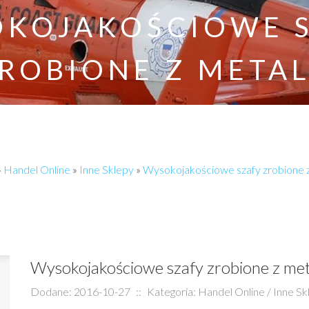
KOJAKOŚCIOWE 
ROBIONE Z META
»
Handel Online
»
Inne Sklepy
»
Wysokojakościowe szafy zrobione 
Wysokojakościowe szafy zrobione z me
Dodane: 2016-10-27
::
Kategoria: Handel Online / Inne Sk