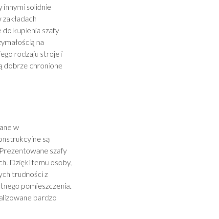
innymi solidnie
w zakładach
 do kupienia szafy
zymałością na
go rodzaju stroje i
ą dobrze chronione
wane w
onstrukcyjne są
. Prezentowane szafy
h. Dzięki temu osoby,
ch trudności z
tnego pomieszczenia.
alizowane bardzo