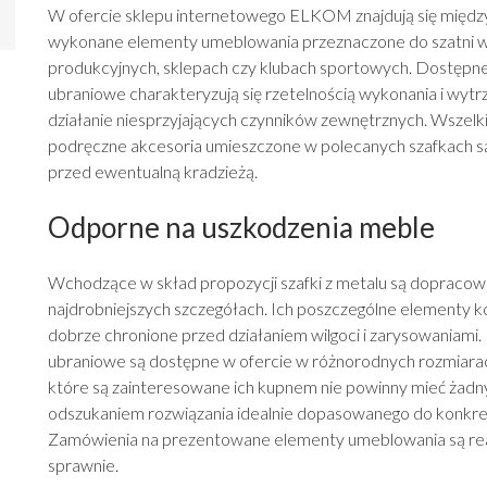
W ofercie sklepu internetowego ELKOM znajdują się między 
wykonane elementy umeblowania przeznaczone do szatni 
produkcyjnych, sklepach czy klubach sportowych. Dostępne
ubraniowe charakteryzują się rzetelnością wykonania i wytr
działanie niesprzyjających czynników zewnętrznych. Wszelkie
podręczne akcesoria umieszczone w polecanych szafkach s
przed ewentualną kradzieżą.
Odporne na uszkodzenia meble
Wchodzące w skład propozycji szafki z metalu są dopraco
najdrobniejszych szczegółach. Ich poszczególne elementy k
dobrze chronione przed działaniem wilgoci i zarysowaniami
ubraniowe są dostępne w ofercie w różnorodnych rozmiarac
które są zainteresowane ich kupnem nie powinny mieć żadny
odszukaniem rozwiązania idealnie dopasowanego do konkre
Zamówienia na prezentowane elementy umeblowania są re
sprawnie.