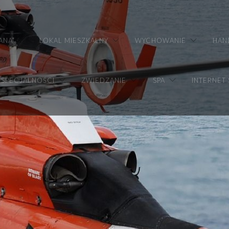
ANA
LOKAL MIESZKALNY
WYCHOWANIE
HAN
SPECJALNOŚCI
ZWIEDZANIE
SPA
INTERNET