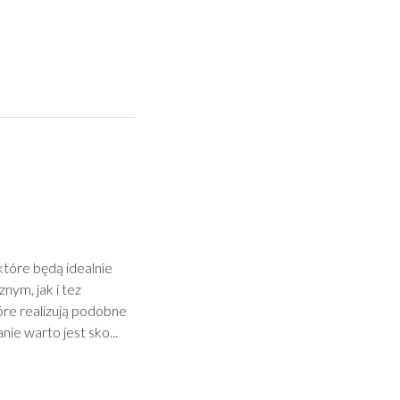
które będą idealnie
ym, jak i tez
tóre realizują podobne
e warto jest sko...