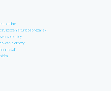
esu online
 czyszczenia turbosprężarek
wa w okolicy
powania cieczy
hni metali
lskim