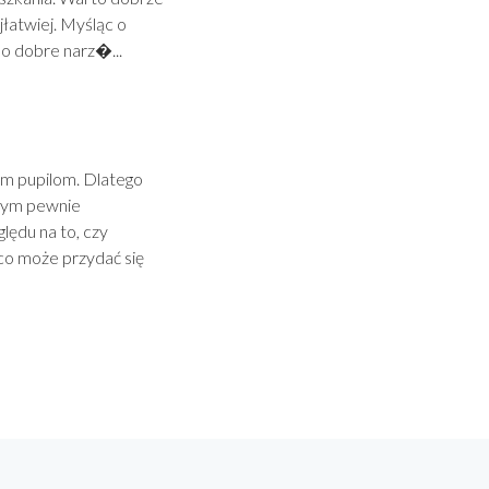
jłatwiej. Myśląc o
o dobre narz�...
ym pupilom. Dlatego
órym pewnie
lędu na to, czy
 co może przydać się