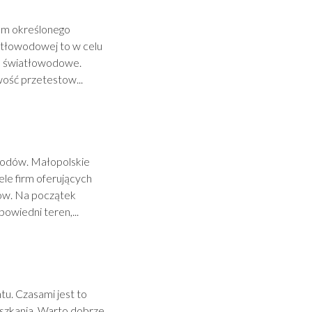
em określonego
iatłowodowej to w celu
ia światłowodowe.
ość przetestow...
grodów. Małopolskie
le firm oferujących
dów. Na początek
owiedni teren,...
u. Czasami jest to
szkania. Warto dobrze