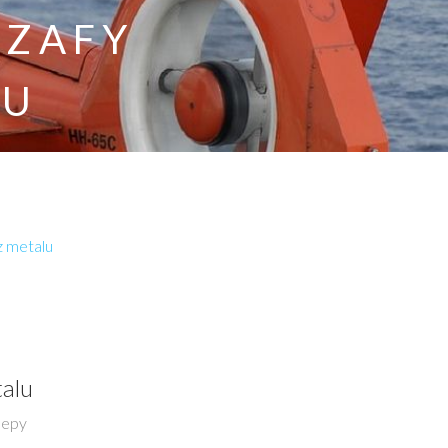
SZAFY
LU
z metalu
talu
lepy