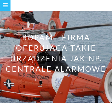
ROPAM - FIRMA
OFERUJĄCA TAKIE
URZĄDZENIA JAK NP.
CENTRALE ALARMOWE