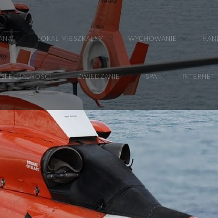
ANA
LOKAL MIESZKALNY
WYCHOWANIE
HAN
SPECJALNOŚCI
ZWIEDZANIE
SPA
INTERNET