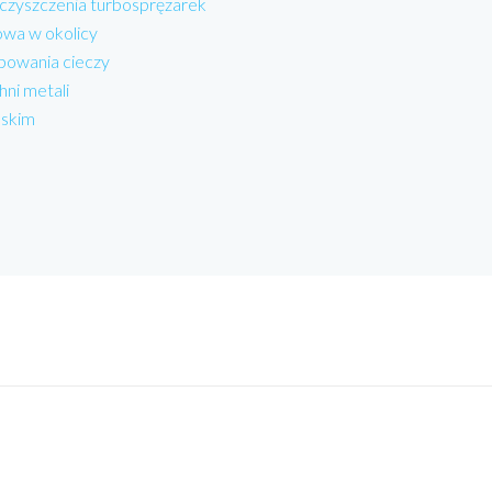
 czyszczenia turbosprężarek
wa w okolicy
powania cieczy
hni metali
lskim