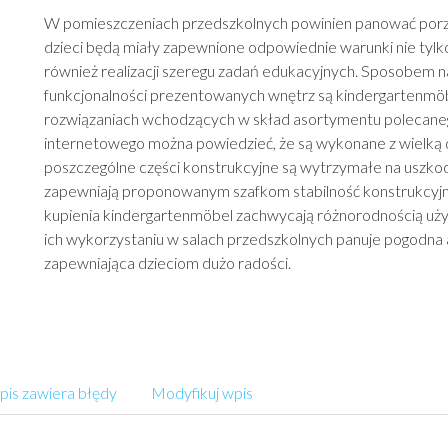
W pomieszczeniach przedszkolnych powinien panować porz
dzieci będą miały zapewnione odpowiednie warunki nie tylk
również realizacji szeregu zadań edukacyjnych. Sposobem n
funkcjonalności prezentowanych wnętrz są kindergartenmö
rozwiązaniach wchodzących w skład asortymentu polecane
internetowego można powiedzieć, że są wykonane z wielką 
poszczególne części konstrukcyjne są wytrzymałe na uszko
zapewniają proponowanym szafkom stabilność konstrukcyj
kupienia kindergartenmöbel zachwycają różnorodnością uży
ich wykorzystaniu w salach przedszkolnych panuje pogodna
zapewniająca dzieciom dużo radości.
is zawiera błędy
Modyfikuj wpis