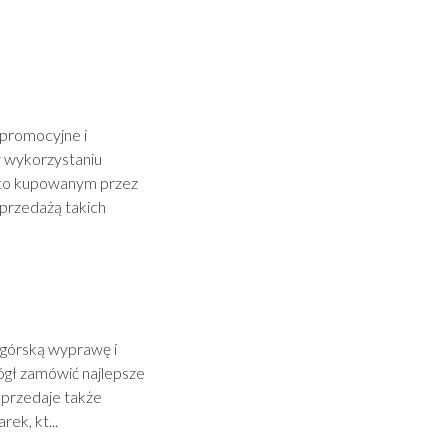
 promocyjne i
y wykorzystaniu
ęsto kupowanym przez
 sprzedażą takich
 górską wyprawę i
ógł zamówić najlepsze
 sprzedaje także
ek, kt...