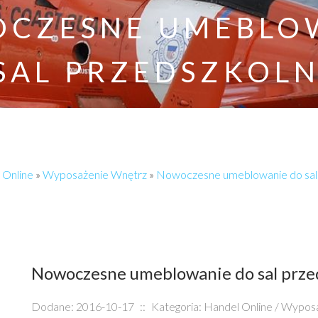
CZESNE UMEBLO
SAL PRZEDSZKOL
 Online
»
Wyposażenie Wnętrz
»
Nowoczesne umeblowanie do sal
Nowoczesne umeblowanie do sal prze
Dodane: 2016-10-17
::
Kategoria: Handel Online / Wypos