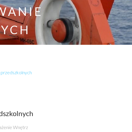
WANIE
NYCH
 przedszkolnych
dszkolnych
ażenie Wnętrz