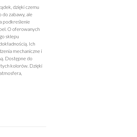
ądek, dzięki czemu
o do zabawy, ale
a podkreślenie
bel. O oferowanych
go sklepu
dokładnością. Ich
dzenia mechaniczne i
ną. Dostępne do
tych kolorów. Dzięki
 atmosfera,