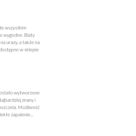
ede wszystkim
o wygodne. Blaty
a urazy, a także na
dostępne w sklepie
zostało wytworzone
jbardziej znany i
 pszczela. Możliwość
ekłe zapalenie...