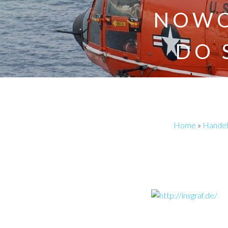
NOWO
DO 
Home
»
Handel