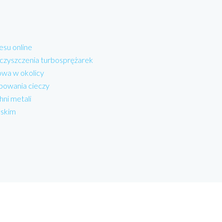
esu online
 czyszczenia turbosprężarek
wa w okolicy
powania cieczy
hni metali
lskim