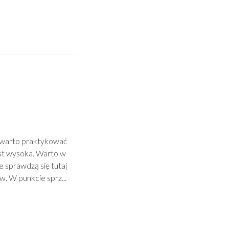
 warto praktykować
est wysoka. Warto w
e sprawdzą się tutaj
. W punkcie sprz...