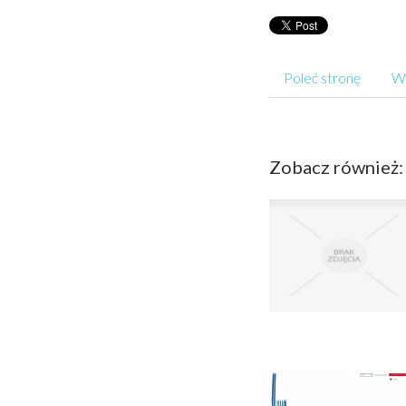
Poleć stronę
Wp
Zobacz również: