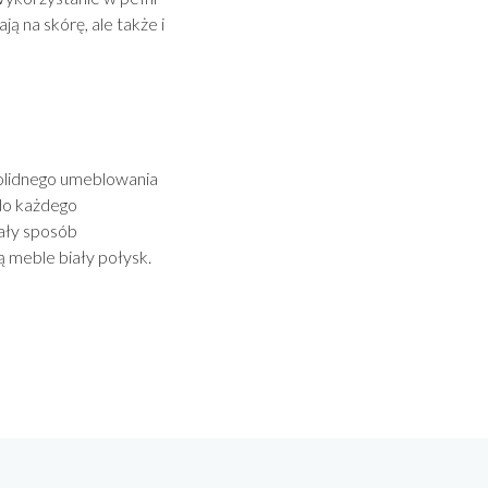
ą na skórę, ale także i
solidnego umeblowania
do każdego
ały sposób
 meble biały połysk.