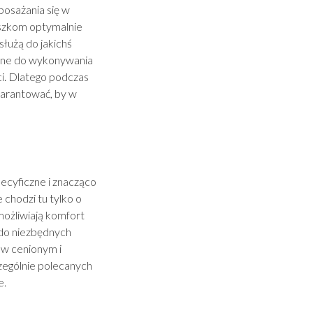
posażania się w
uszkom optymalnie
łużą do jakichś
ędne do wykonywania
i. Dlatego podczas
warantować, by w
ecyficzne i znacząco
 chodzi tu tylko o
możliwiają komfort
do niezbędnych
ę w cenionym i
zególnie polecanych
e.