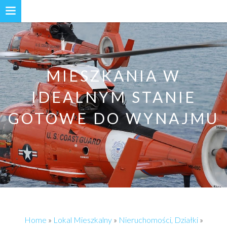
MIESZKANIA W
IDEALNYM STANIE
GOTOWE DO WYNAJMU
Home
»
Lokal Mieszkalny
»
Nieruchomości, Działki
»