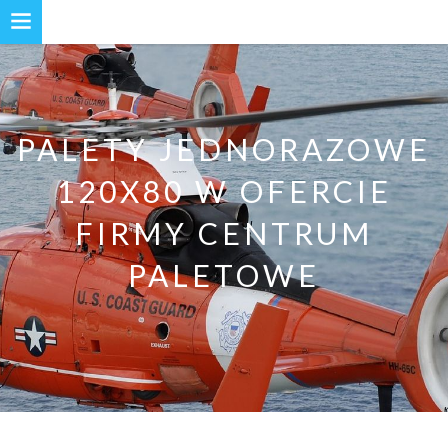
PALETY JEDNORAZOWE
120X80 W OFERCIE
FIRMY CENTRUM
PALETOWE