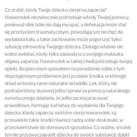
Co zrobić, kiedy Twoje dziecko cierpi na zaparcia?
Noworodek niezwłocznie potrzebuje wtedy Twojej pomocy,
ponieważ silne bóle nie dają mu spać, a defekacja może stać
się przeżyciem traumatycznym, powodującym niechęć do
wydalania kału, a takie zachowanie może pogorszyć tylko
sytuację zdrowotną Twojego dziecka. Dlatego właśnie nie
wolno zwlekać, kiedy tylko zauważysz u swojego maluszka
objawy zaparcia. Noworodek w takiej chwili potrzebuje twojej
opieki. Bezpiecznym sposobem na poradzenie sobie z tym
nieprzyjemnym problemem jest podanie środka, w którego
skład wchodzą same naturalne składniki. Lek, który nie
podrażni błony śluzowej jelita i sprawi za pomocą naturalnego
osmotycznego działania, że jelita zaczną pracować
prawidłowo, formując kał łatwy do wydalenia dla Twojego
dziecka. Kiedy zaparcia, na które cierpi noworodek, są
przewlekłe takie środki również radzą sobie doskonale, w
przeciwieństwie do domowych sposobów. Co ważne, środek
ten nie przyzwyczaja jelit dziecka do swoich substancji, dzięki