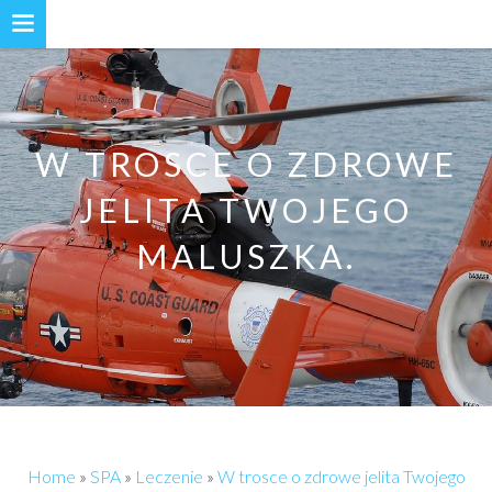
W TROSCE O ZDROWE
JELITA TWOJEGO
MALUSZKA.
Home
»
SPA
»
Leczenie
»
W trosce o zdrowe jelita Twojego