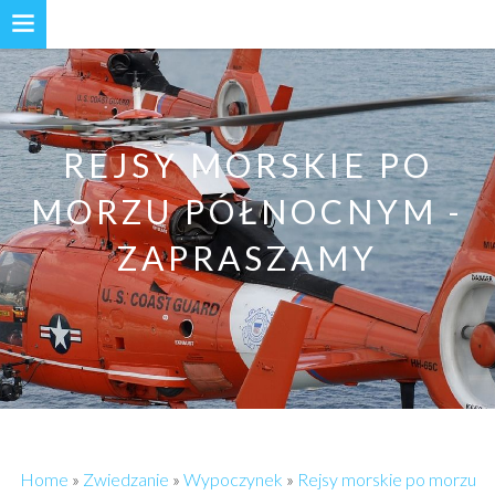
REJSY MORSKIE PO
MORZU PÓŁNOCNYM -
ZAPRASZAMY
Home
»
Zwiedzanie
»
Wypoczynek
»
Rejsy morskie po morzu