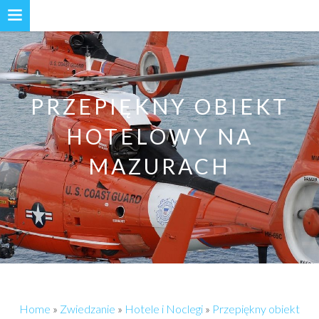
PRZEPIĘKNY OBIEKT
HOTELOWY NA
MAZURACH
Home
»
Zwiedzanie
»
Hotele i Noclegi
»
Przepiękny obiekt