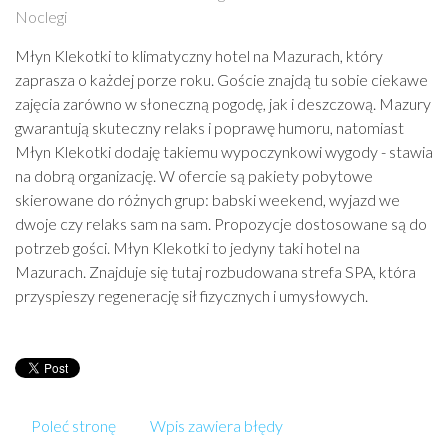
Noclegi
Młyn Klekotki to klimatyczny hotel na Mazurach, który
zaprasza o każdej porze roku. Goście znajdą tu sobie ciekawe
zajęcia zarówno w słoneczną pogodę, jak i deszczową. Mazury
gwarantują skuteczny relaks i poprawę humoru, natomiast
Młyn Klekotki dodaję takiemu wypoczynkowi wygody - stawia
na dobrą organizację. W ofercie są pakiety pobytowe
skierowane do różnych grup: babski weekend, wyjazd we
dwoje czy relaks sam na sam. Propozycje dostosowane są do
potrzeb gości. Młyn Klekotki to jedyny taki hotel na
Mazurach. Znajduje się tutaj rozbudowana strefa SPA, która
przyspieszy regenerację sił fizycznych i umysłowych.
Poleć stronę
Wpis zawiera błędy