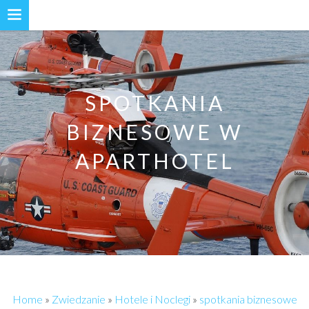
SPOTKANIA
BIZNESOWE W
APARTHOTEL
Home
»
Zwiedzanie
»
Hotele i Noclegi
»
spotkania biznesowe