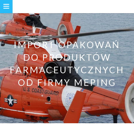
IMPORT OPAKOWAŃ
DO PRODUKTÓW
FARMACEUTYCZNYCH
OD FIRMY MEPING