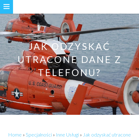
JAK ODZYSKAĆ
UTRACONE DANE Z
TELEFONU?
Home
»
Specjalności
»
Inne Usługi
»
Jak odzyskać utracone