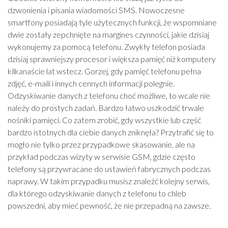
dzwonienia i pisania wiadomości SMS. Nowoczesne
smartfony posiadają tyle użytecznych funkcji, że wspomniane
dwie zostały zepchnięte na margines czynności, jakie dzisiaj
wykonujemy za pomocą telefonu. Zwykły telefon posiada
dzisiaj sprawniejszy procesor i większa pamięć niż komputery
kilkanaście lat wstecz. Gorzej, gdy pamięć telefonu pełna
zdjęć, e-maili i innych cennych informacji polegnie.
Odzyskiwanie danych z telefonu choć możliwe, to wcale nie
należy do prostych zadań. Bardzo łatwo uszkodzić trwale
nośniki pamięci. Co zatem zrobić, gdy wszystkie lub część
bardzo istotnych dla ciebie danych zniknęła? Przytrafić się to
mogło nie tylko przez przypadkowe skasowanie, ale na
przykład podczas wizyty w serwisie GSM, gdzie często
telefony są przywracane do ustawień fabrycznych podczas
naprawy. W takim przypadku musisz znaleźć kolejny serwis,
dla którego odzyskiwanie danych z telefonu to chleb
powszedni, aby mieć pewność, że nie przepadną na zawsze.