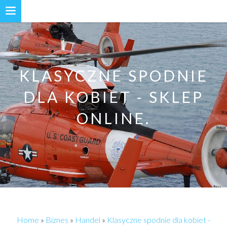
KLASYCZNE SPODNIE
DLA KOBIET - SKLEP
ONLINE.
Home
»
Biznes
»
Handel
»
Klasyczne spodnie dla kobiet -