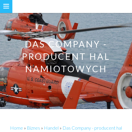
DAS COMPANY -
PRODUCENT HAL
NAMIOTOWYCH
Home
»
Biznes
»
Handel
»
Das Company - producent hal